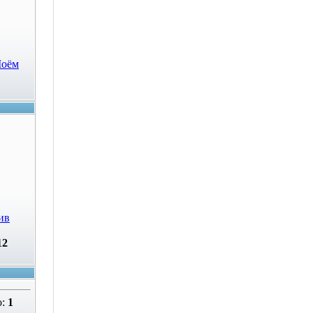
Моём
ив
12
о:
1