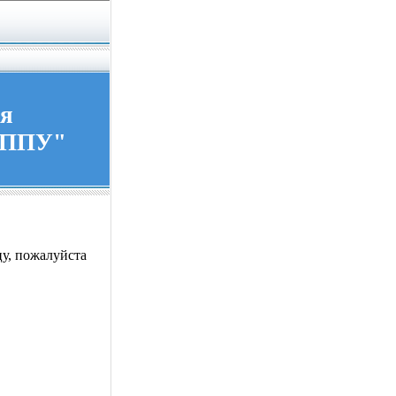
ия
ГППУ"
у, пожалуйста