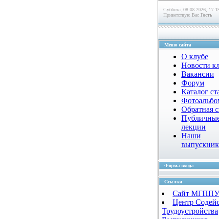
Суббота, 08.08.2026, 17:1
Приветствую Вас
Гость
Меню сайта
О клубе
Новости к
Вакансии
Форум
Каталог ст
Фотоальб
Обратная с
Публичны
лекции
Наши
выпускни
Форма входа
Ссылки
Сайт МГПП
Центр Содей
Трудоустройства