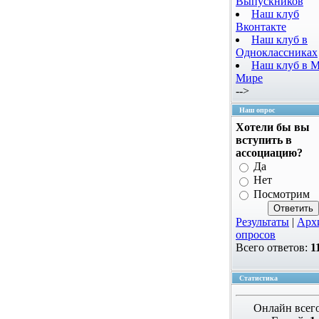
Выпускников
Наш клуб
Вконтакте
Наш клуб в
Одноклассниках
Наш клуб в 
Мире
-->
Наш опрос
Хотели бы вы
вступить в
ассоциацию?
Да
Нет
Посмотрим
Результаты
|
Арх
опросов
Всего ответов:
1
Статистика
Онлайн всег