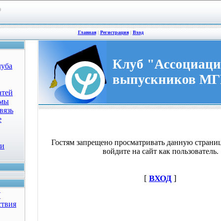
9
Главная
|
Регистрация
|
Вход
Клуб "Ассоциац
луба
выпускников М
атей
омы
вязь
е
Гостям запрещено просматривать данную страниц
ки
войдите на сайт как пользователь.
[
ВХОД
]
У
ствия