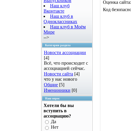
Выпускников
Оценка сайта
Наш клуб
Код безопасн
Вконтакте
Наш клуб в
Одноклассниках
Наш клуб в Моём
Мире
-->
Категории раздела
Новости ассоциации
[4]
Всё, что происходит с
ассоциацией сейчас.
Новости сайта
[4]
что у нас нового
Общие
[5]
Именинники
[0]
Наш опрос
Хотели бы вы
вступить в
ассоциацию?
Да
Нет