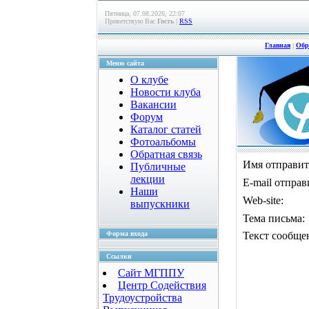
Пятница, 07.08.2026, 22:07
Приветствую Вас
Гость
|
RSS
Главная
|
Обр
Меню сайта
О клубе
Новости клуба
Вакансии
Форум
Каталог статей
Фотоальбомы
Обратная связь
Имя отправи
Публичные
лекции
E-mail отпра
Наши
Web-site:
выпускники
Тема письма:
Форма входа
Текст сообщ
Ссылки
Сайт МГППУ
Центр Содействия
Трудоустройства