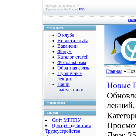
Четверг, 06.08.2026, 07:23
Приветствую Вас
Гость
|
RSS
Главн
Меню сайта
О клубе
Новости клуба
Вакансии
Форум
Каталог статей
Фотоальбомы
Обратная связь
Главная
»
Нов
Публичные
лекции
Новые 
Наши
выпускники
Обновле
лекций.
Форма входа
Категор
Ссылки
Сайт МГППУ
Просмо
Центр Содействия
Трудоустройства
Дата:
25