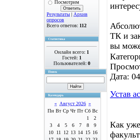
Посмотрим
интере
Результаты
|
Архив
опросов
Абсолют
Всего ответов:
112
ТК и за
Статистика
вы може
Онлайн всего:
1
Категор
Гостей:
1
Пользователей:
0
Просмо
Поиск
Дата:
04
Устав а
Календарь
«
Август 2026
»
Пн
Вт
Ср
Чт
Пт
Сб
Вс
1
2
Как уже
3
4
5
6
7
8
9
10
11
12
13
14
15
16
факульт
17
18
19
20
21
22
23