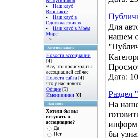
Выпускников
Наш клуб
Вконтакте
Публич
Наш клуб в
Одноклассниках
Для авт
Наш клуб в Моём
Мире
нашем с
-->
"Публич
Категории раздела
Категор
Новости ассоциации
[4]
Просмо
Всё, что происходит с
ассоциацией сейчас.
Дата:
10
Новости сайта
[4]
что у нас нового
Общие
[5]
Раздел 
Именинники
[0]
На наше
Наш опрос
Хотели бы вы
готовит
вступить в
информа
ассоциацию?
Да
бы узна
Нет