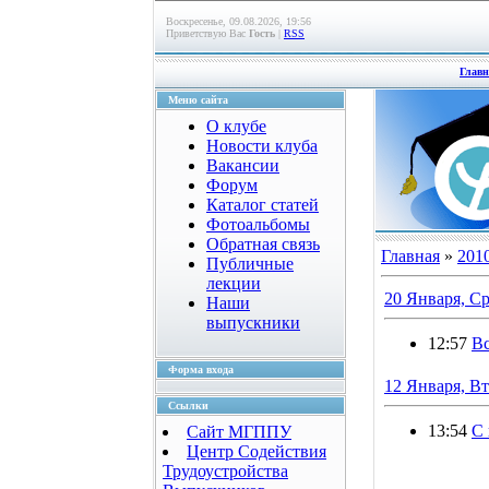
Воскресенье, 09.08.2026, 19:56
Приветствую Вас
Гость
|
RSS
Главн
Меню сайта
О клубе
Новости клуба
Вакансии
Форум
Каталог статей
Фотоальбомы
Обратная связь
Главная
»
201
Публичные
лекции
20 Января, С
Наши
выпускники
12:57
Вс
Форма входа
12 Января, В
Ссылки
13:54
C
Сайт МГППУ
Центр Содействия
Трудоустройства