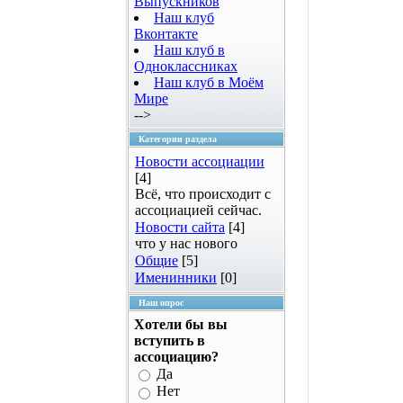
Выпускников
Наш клуб
Вконтакте
Наш клуб в
Одноклассниках
Наш клуб в Моём
Мире
-->
Категории раздела
Новости ассоциации
[4]
Всё, что происходит с
ассоциацией сейчас.
Новости сайта
[4]
что у нас нового
Общие
[5]
Именинники
[0]
Наш опрос
Хотели бы вы
вступить в
ассоциацию?
Да
Нет