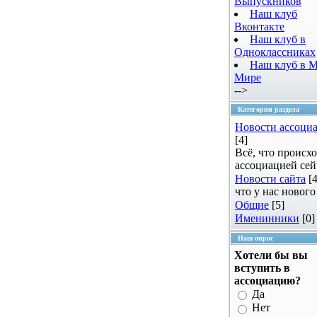
Выпускников
Наш клуб
Вконтакте
Наш клуб в
Одноклассниках
Наш клуб в 
Мире
-->
Категории раздела
Новости ассоци
[4]
Всё, что происхо
ассоциацией сей
Новости сайта
[4
что у нас нового
Общие
[5]
Именинники
[0]
Наш опрос
Хотели бы вы
вступить в
ассоциацию?
Да
Нет