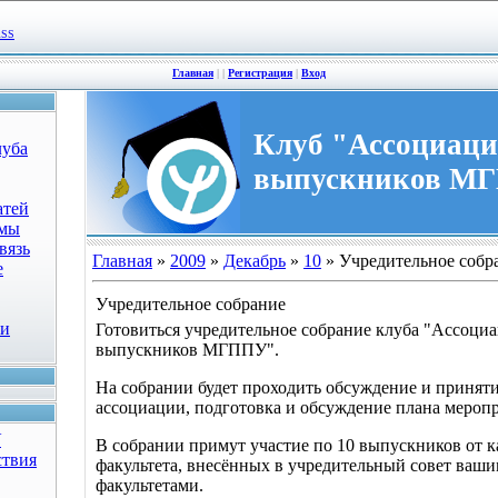
RSS
Главная
|
|
Регистрация
|
Вход
Клуб "Ассоциац
луба
выпускников М
атей
омы
вязь
Главная
»
2009
»
Декабрь
»
10
» Учредительное собр
е
Учредительное собрание
ки
Готовиться учредительное собрание клуба "Ассоци
выпускников МГППУ".
На собрании будет проходить обсуждение и приняти
ассоциации, подготовка и обсуждение плана мероп
У
В собрании примут участие по 10 выпускников от 
ствия
факультета, внесённых в учредительный совет ваш
факультетами.