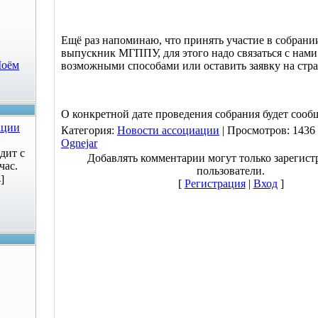
Ещё раз напоминаю, что принять участие в собран
выпускник МГППУ, для этого надо связаться с нами
Моём
возможными способами или оставить заявку на стр
О конкретной дате проведения собрания будет сооб
ации
Категория
:
Новости ассоциации
|
Просмотров
: 1436
Ognejar
дит с
Добавлять комментарии могут только зарегис
час.
пользователи.
]
[
Регистрация
|
Вход
]