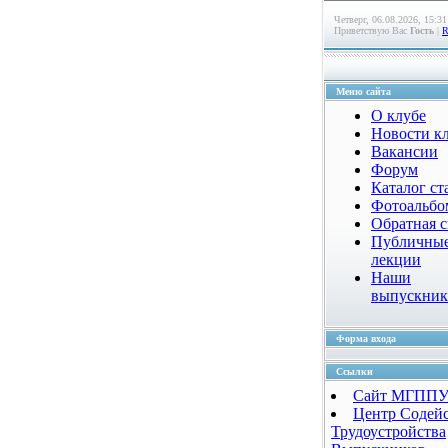
Четверг, 06.08.2026, 15:31
Приветствую Вас
Гость
|
Меню сайта
О клубе
Новости к
Вакансии
Форум
Каталог ст
Фотоальб
Обратная с
Публичны
лекции
Наши
выпускни
Форма входа
Ссылки
Сайт МГПП
Центр Содей
Трудоустройства