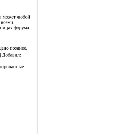
ии может любой
 всеми
аницах форума.
щено позднее.
 |
Добавил
:
трированные