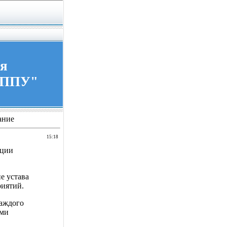
ия
ГППУ"
ание
15:18
ации
е устава
риятий.
каждого
ими